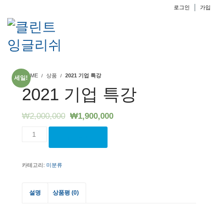
로그인
가입
HOME
상품
2021 기업 특강
세일!
2021 기업 특강
₩
2,000,000
₩
1,900,000
2021
장바구니
기
업
특
카테고리:
미분류
강
수
량
설명
상품평 (0)