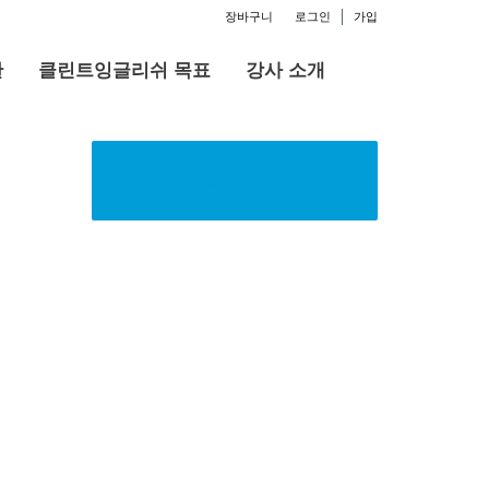
장바구니
로그인
가입
판
클린트잉글리쉬 목표
강사 소개
고윤호 PROFILE