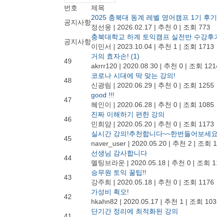
번호
제목
2025 충북대 동계 레벨 영어캠프 1기 후
공지사항
정선웅
|
2026.02.17
|
추천 0
|
조회 773
충북대학교 하계 토익캠프 실전반 수강후기_
공지사항
이민서
|
2023.10.04
|
추천 1
|
조회 1713
거의 효자손!
(1)
49
akrrr120
|
2020.08.30
|
추천 0
|
조회 121
코로나 시대에 딱 맞는 강의!
48
신광림
|
2020.06.29
|
추천 0
|
조회 1255
good !!!
47
혜인이
|
2020.06.28
|
추천 0
|
조회 1085
진짜 이해하기 편한 강의
46
민희얌
|
2020.05.20
|
추천 0
|
조회 1173
실시간 강의!추천합니다~~한번들어보세
45
naver_user
|
2020.05.20
|
추천 2
|
조회 1
선생님 감사합니다
44
멜팅브라운
|
2020.05.18
|
추천 0
|
조회 1
승무원 토익 꿀팁!!
43
강주희
|
2020.05.18
|
추천 0
|
조회 1176
가성비 쵝오!
42
hkahn82
|
2020.05.17
|
추천 1
|
조회 103
단기간 정리에 최적화된 강의
41