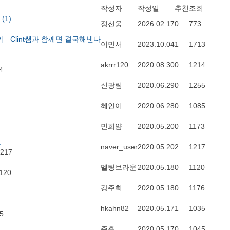
작성자
작성일
추천
조회
기
(1)
정선웅
2026.02.17
0
773
 Clint쌤과 함께면 결국해낸다
이민서
2023.10.04
1
1713
akrrr120
2020.08.30
0
1214
4
신광림
2020.06.29
0
1255
혜인이
2020.06.28
0
1085
민희얌
2020.05.20
0
1173
요
naver_user
2020.05.20
2
1217
217
멜팅브라운
2020.05.18
0
1120
120
강주희
2020.05.18
0
1176
hkahn82
2020.05.17
1
1035
5
주훈
2020.05.17
0
1045