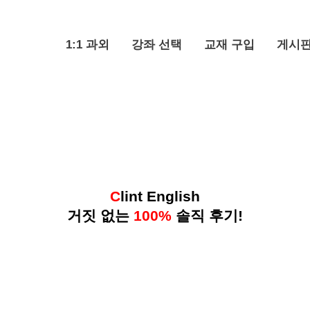
1:1 과외
강좌 선택
교재 구입
게시
C
lint English
거짓 없는
100%
솔직 후기!