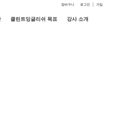
장바구니
로그인
가입
판
클린트잉글리쉬 목표
강사 소개