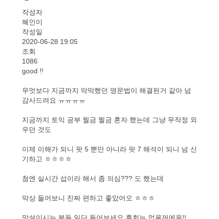
작성자
혜인이
작성일
2020-06-28 19:05
조회
1086
good !!
무엇보다 지금까지 막막했던 영문법이 해결된거 같아 넘
감사드려요 ㅠㅠㅠㅠ
지금까지 토익 공부 찔금 찔금 혼자 했는데 그냥 무작정 외
우던 것도
이제 이해가 되니 팟 5 뿐만 아니라 팟 7 해석이 되니 넘 신
기하고 ㅎㅎㅎㅎ
첨엔 실시간 섭이라 해서 좀 의심??? 도 했는데
막상 들어보니 진짜 편하고 좋았어오 ㅎㅎㅎ
망설이시는 분들 일단 들어보세요 후회는 없을꺼에욧!!