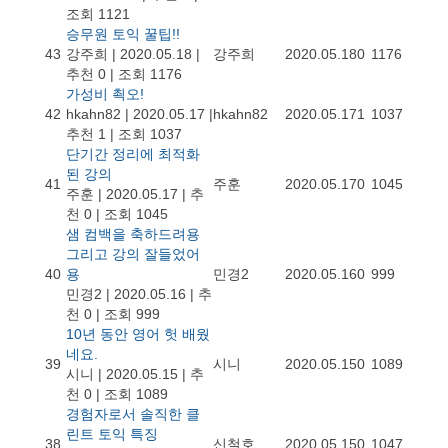
조회 1121
승무원 토익 꿀팁!!
43
강주희
|
2020.05.18
|
강주희
2020.05.18
0
1176
추천 0
|
조회 1176
가성비 쵝오!
42
hkahn82
|
2020.05.17
|
hkahn82
2020.05.17
1
1037
추천 1
|
조회 1037
단기간 정리에 최적화
된 강의
41
주훈
2020.05.17
0
1045
주훈
|
2020.05.17
|
추
천 0
|
조회 1045
샘 컴백을 축하드려용
그리고 강의 잘들었어
40
용
민경2
2020.05.16
0
999
민경2
|
2020.05.16
|
추
천 0
|
조회 999
10년 동안 영어 헛 배웠
네요.
39
시니
2020.05.15
0
1089
시니
|
2020.05.15
|
추
천 0
|
조회 1089
경험자로서 솔직한 클
린트 토익 특징
38
신철호
2020.05.15
0
1047