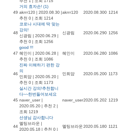
추천 1
|
조회 1715
거의 효자손!
(1)
49
akrrr120
|
2020.08.30
|
akrrr120
2020.08.30
0
1214
추천 0
|
조회 1214
코로나 시대에 딱 맞는
강의!
48
신광림
2020.06.29
0
1256
신광림
|
2020.06.29
|
추천 0
|
조회 1256
good !!!
47
혜인이
|
2020.06.28
|
혜인이
2020.06.28
0
1086
추천 0
|
조회 1086
진짜 이해하기 편한 강
의
46
민희얌
2020.05.20
0
1173
민희얌
|
2020.05.20
|
추천 0
|
조회 1173
실시간 강의!추천합니
다~~한번들어보세요
45
naver_user
|
naver_user
2020.05.20
2
1219
2020.05.20
|
추천 2
|
조회 1219
선생님 감사합니다
멜팅브라운
|
44
멜팅브라운
2020.05.18
0
1121
2020.05.18
|
추천 0
|