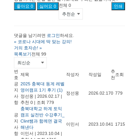
전체
0
좋아요
0
싫어요
0
인쇄
댓글을 남기려면
로그인
하세요.
«
코로나 시대에 딱 맞는 강의!
거의 효자손!
»
목록보기
전체 99
번
추
제목
작성자
작성일
조회
호
천
공
2025 충북대 동계 레벨
지
영어캠프 1기 후기
(1)
정선웅
2026.02.17
0
779
사
정선웅
|
2026.02.17
|
항
추천 0
|
조회 779
충북대학교 하계 토익
공
캠프 실전반 수강후기_
지
Clint쌤과 함께면 결국
이민서
2023.10.04
1
1715
사
해낸다
항
이민서
|
2023.10.04
|