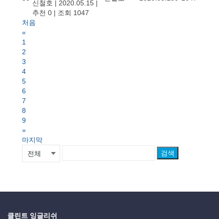
신철호
|
2020.05.15
|
추천 0
|
조회 1047
처음
«
1
2
3
4
5
6
7
8
9
»
마지막
검색
클린트 잉글리쉬