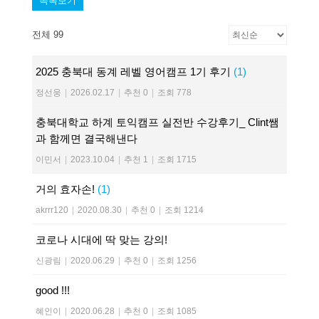
목록보기
전체 99
2025 충북대 동계 레벨 영어캠프 1기 후기
(1)
정선웅
|
2026.02.17
|
추천 0
|
조회 778
충북대학교 하계 토익캠프 실전반 수강후기_ Clint쌤
과 함께면 결국해낸다
이민서
|
2023.10.04
|
추천 1
|
조회 1715
거의 효자손!
(1)
akrrr120
|
2020.08.30
|
추천 0
|
조회 1214
코로나 시대에 딱 맞는 강의!
신광림
|
2020.06.29
|
추천 0
|
조회 1256
good !!!
혜인이
|
2020.06.28
|
추천 0
|
조회 1085