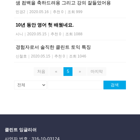
샘 컴백을 축하드려용 그리고 강의 잘들었어용
민경2
|
2020.05.16
|
추천 0
|
조회 999
10년 동안 영어 헛 배웠네요.
시니
|
2020.05.15
|
추천 0
|
조회 1088
경험자로서 솔직한 클린트 토익 특징
신철호
|
2020.05.15
|
추천 0
|
조회 1046
처음
«
5
»
마지막
검색
클린트 잉글리쉬
사업자 번호 : 316-10-03124