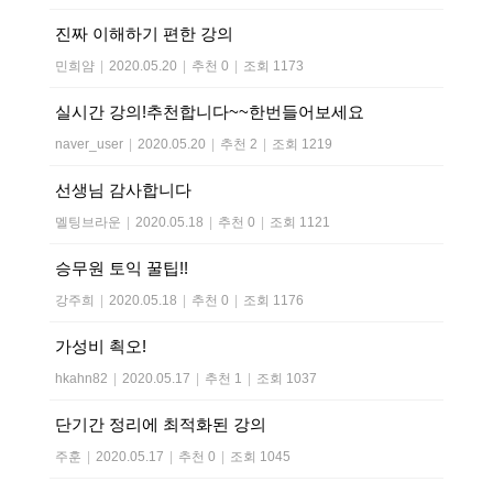
진짜 이해하기 편한 강의
민희얌
|
2020.05.20
|
추천 0
|
조회 1173
실시간 강의!추천합니다~~한번들어보세요
naver_user
|
2020.05.20
|
추천 2
|
조회 1219
선생님 감사합니다
멜팅브라운
|
2020.05.18
|
추천 0
|
조회 1121
승무원 토익 꿀팁!!
강주희
|
2020.05.18
|
추천 0
|
조회 1176
가성비 쵝오!
hkahn82
|
2020.05.17
|
추천 1
|
조회 1037
단기간 정리에 최적화된 강의
주훈
|
2020.05.17
|
추천 0
|
조회 1045