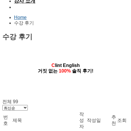
강사 소개
Home
수강 후기
수강 후기
C
lint English
거짓 없는
100%
솔직 후기!
전체 99
작
번
추
제목
성
작성일
조회
호
천
자