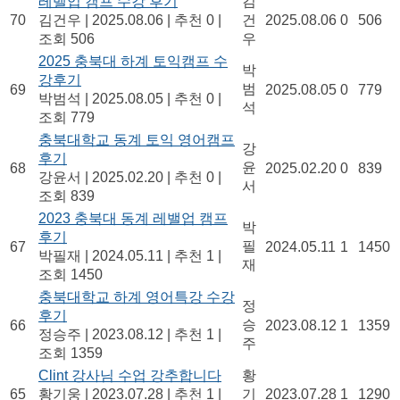
레벨업 캠프 수강 후기
김
70
김건우
|
2025.08.06
|
추천 0
|
건
2025.08.06
0
506
조회 506
우
2025 충북대 하계 토익캠프 수
박
강후기
범
69
2025.08.05
0
779
박범석
|
2025.08.05
|
추천 0
|
석
조회 779
충북대학교 동계 토익 영어캠프
강
후기
윤
68
2025.02.20
0
839
강윤서
|
2025.02.20
|
추천 0
|
서
조회 839
2023 충북대 동계 레밸업 캠프
박
후기
필
67
2024.05.11
1
1450
박필재
|
2024.05.11
|
추천 1
|
재
조회 1450
충북대학교 하계 영어특강 수강
정
후기
승
66
2023.08.12
1
1359
정승주
|
2023.08.12
|
추천 1
|
주
조회 1359
Clint 강사님 수업 강추합니다
황
65
황기웅
|
2023.07.28
|
추천 1
|
기
2023.07.28
1
1290