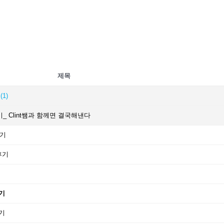
제목
기
(1)
 Clint쌤과 함께면 결국해낸다
후기
후기
후기
후기