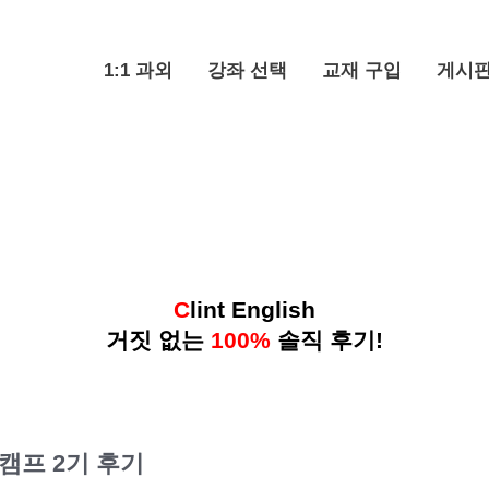
1:1 과외
강좌 선택
교재 구입
게시
C
lint English
거짓 없는
100%
솔직 후기!
어캠프 2기 후기