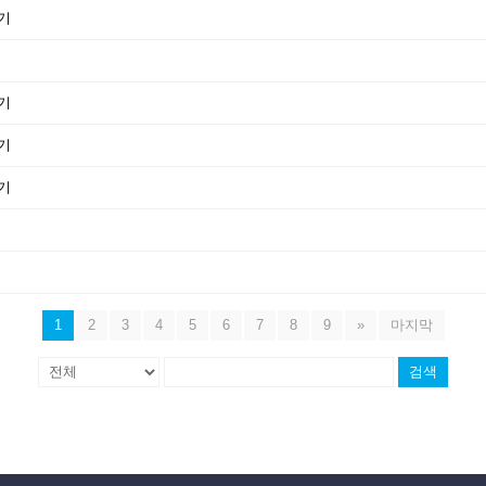
후기
후기
후기
후기
1
2
3
4
5
6
7
8
9
»
마지막
검색