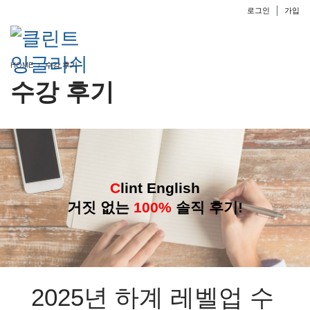
로그인
가입
HOME
수강 후기
수강 후기
C
lint English
거짓 없는
100%
솔직 후기!
2025년 하계 레벨업 수