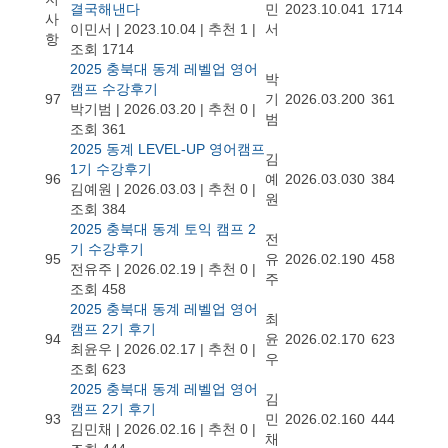
결국해낸다
민
2023.10.04
1
1714
사
이민서
|
2023.10.04
|
추천 1
|
서
항
조회 1714
2025 충북대 동계 레벨업 영어
박
캠프 수강후기
97
기
2026.03.20
0
361
박기범
|
2026.03.20
|
추천 0
|
범
조회 361
2025 동계 LEVEL-UP 영어캠프
김
1기 수강후기
96
예
2026.03.03
0
384
김예원
|
2026.03.03
|
추천 0
|
원
조회 384
2025 충북대 동계 토익 캠프 2
전
기 수강후기
95
유
2026.02.19
0
458
전유주
|
2026.02.19
|
추천 0
|
주
조회 458
2025 충북대 동계 레벨업 영어
최
캠프 2기 후기
94
윤
2026.02.17
0
623
최윤우
|
2026.02.17
|
추천 0
|
우
조회 623
2025 충북대 동계 레벨업 영어
김
캠프 2기 후기
93
민
2026.02.16
0
444
김민채
|
2026.02.16
|
추천 0
|
채