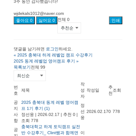
3주 동안 감사했습니다!
wjdekals1012@naver.com
전체
0
좋아요
0
싫어요
0
인쇄
댓글을 남기려면
로그인
하세요.
«
2025 충북대 하계 레벨업 캠프 수강후기
2025 동계 레벨업 영어캠프 후기
»
목록보기
전체 99
작
번
추
제목
성
작성일
조회
호
천
자
공
2025 충북대 동계 레벨 영어캠
정
지
프 1기 후기
(1)
선
2026.02.17
0
778
사
정선웅
|
2026.02.17
|
추천 0
|
웅
항
조회 778
충북대학교 하계 토익캠프 실전
공
반 수강후기_ Clint쌤과 함께면
이
지